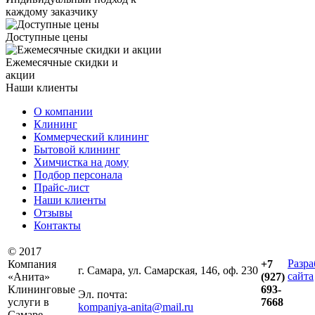
каждому заказчику
Доступные цены
Ежемесячные скидки и
акции
Наши клиенты
О компании
Клининг
Коммерческий клининг
Бытовой клининг
Химчистка на дому
Подбор персонала
Прайс-лист
Наши клиенты
Отзывы
Контакты
© 2017
Разра
Компания
+7
г. Самара, ул. Самарская, 146, оф. 230
сайта
«Анита»
(927)
Клининговые
693-
Эл. почта:
услуги в
7668
kompaniya-anita@mail.ru
Самаре