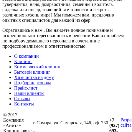
гувернантка, няня, домработница, семейный водитель,
сиделка или повар, знающий все тонкости и секреты
различных кухонь мира? Мы поможем вам, предложив
опытных специалистов для каждой из сфер.
Обратившись к нам , Вы найдете полное понимание и
искреннюю заинтересованность в решении Ваших проблем
по подбору домашнего персонала в сочетании с
профессионализмом и ответственностью.
О компании
Клининг
Коммерческий клининг
Бытовой клининг
Химчистка на дому
Подбор персонала
Прайс-лист
Наши клиенты
Отзывы
Контакты
© 2017
Разра
Компания
+7
г. Самара, ул. Самарская, 146, оф. 230
сайта
«Анита»
(927)
Клининговые
693-