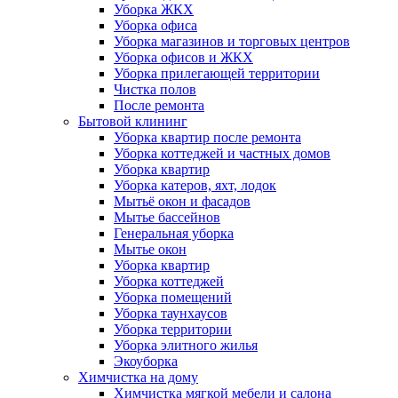
Уборка ЖКХ
Уборка офиса
Уборка магазинов и торговых центров
Уборка офисов и ЖКХ
Уборка прилегающей территории
Чистка полов
После ремонта
Бытовой клининг
Уборка квартир после ремонта
Уборка коттеджей и частных домов
Уборка квартир
Уборка катеров, яхт, лодок
Мытьё окон и фасадов
Мытье бассейнов
Генеральная уборка
Мытье окон
Уборка квартир
Уборка коттеджей
Уборка помещений
Уборка таунхаусов
Уборка территории
Уборка элитного жилья
Экоуборка
Химчистка на дому
Химчистка мягкой мебели и салона