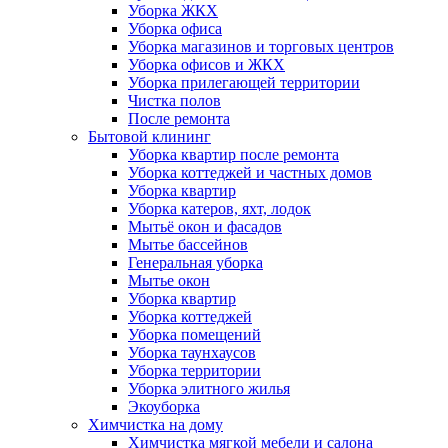
Уборка ЖКХ
Уборка офиса
Уборка магазинов и торговых центров
Уборка офисов и ЖКХ
Уборка прилегающей территории
Чистка полов
После ремонта
Бытовой клининг
Уборка квартир после ремонта
Уборка коттеджей и частных домов
Уборка квартир
Уборка катеров, яхт, лодок
Мытьё окон и фасадов
Мытье бассейнов
Генеральная уборка
Мытье окон
Уборка квартир
Уборка коттеджей
Уборка помещений
Уборка таунхаусов
Уборка территории
Уборка элитного жилья
Экоуборка
Химчистка на дому
Химчистка мягкой мебели и салона