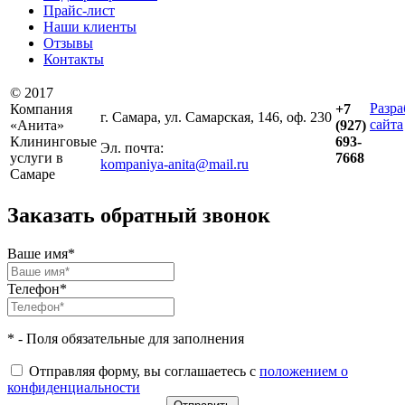
Прайс-лист
Наши клиенты
Отзывы
Контакты
© 2017
Разра
Компания
+7
г. Самара, ул. Самарская, 146, оф. 230
сайта
«Анита»
(927)
Клининговые
693-
Эл. почта:
услуги в
7668
kompaniya-anita@mail.ru
Самаре
Заказать обратный звонок
Ваше имя*
Телефон*
* - Поля обязательные для заполнения
Отправляя форму, вы соглашаетесь с
положением о
конфиденциальности