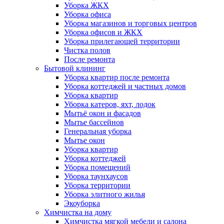
Уборка ЖКХ
Уборка офиса
Уборка магазинов и торговых центров
Уборка офисов и ЖКХ
Уборка прилегающей территории
Чистка полов
После ремонта
Бытовой клининг
Уборка квартир после ремонта
Уборка коттеджей и частных домов
Уборка квартир
Уборка катеров, яхт, лодок
Мытьё окон и фасадов
Мытье бассейнов
Генеральная уборка
Мытье окон
Уборка квартир
Уборка коттеджей
Уборка помещений
Уборка таунхаусов
Уборка территории
Уборка элитного жилья
Экоуборка
Химчистка на дому
Химчистка мягкой мебели и салона