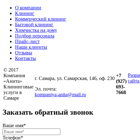
О компании
Клининг
Коммерческий клининг
Бытовой клининг
Химчистка на дому
Подбор персонала
Прайс-лист
Наши клиенты
Отзывы
Контакты
© 2017
Разра
Компания
+7
г. Самара, ул. Самарская, 146, оф. 230
сайта
«Анита»
(927)
Клининговые
693-
Эл. почта:
услуги в
7668
kompaniya-anita@mail.ru
Самаре
Заказать обратный звонок
Ваше имя*
Телефон*