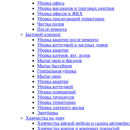
Уборка офиса
Уборка магазинов и торговых центров
Уборка офисов и ЖКХ
Уборка прилегающей территории
Чистка полов
После ремонта
Бытовой клининг
Уборка квартир после ремонта
Уборка коттеджей и частных домов
Уборка квартир
Уборка катеров, яхт, лодок
Мытьё окон и фасадов
Мытье бассейнов
Генеральная уборка
Мытье окон
Уборка квартир
Уборка коттеджей
Уборка помещений
Уборка таунхаусов
Уборка территории
Уборка элитного жилья
Экоуборка
Химчистка на дому
Химчистка мягкой мебели и салона автомоби
Химчистка ковров и ковровых покрытий