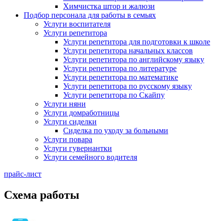
Химчистка штор и жалюзи
Подбор персонала для работы в семьях
Услуги воспитателя
Услуги репетитора
Услуги репетитора для подготовки к школе
Услуги репетитора начальных классов
Услуги репетитора по английскому языку
Услуги репетитора по литературе
Услуги репетитора по математике
Услуги репетитора по русскому языку
Услуги репетитора по Скайпу
Услуги няни
Услуги домработницы
Услуги сиделки
Сиделка по уходу за больными
Услуги повара
Услуги гувернантки
Услуги семейного водителя
прайс-лист
Схема работы