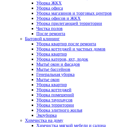
Уборка ЖКХ
Уборка офиса
Уборка магазинов и торговых центров
Уборка офисов и ЖКХ
Уборка прилегающей территории
Чистка полов
После ремонта
Бытовой клининг
Уборка квартир после ремонта
Уборка коттеджей и частных домов
Уборка квартир
Уборка катеров, яхт, лодок
Мытьё окон и фасадов
Мытье бассейнов
Генеральная уборка
Мытье окон
Уборка квартир
Уборка коттеджей
Уборка помещений
Уборка таунхаусов
Уборка территории
Уборка элитного жилья
Экоуборка
Химчистка на дому
Химчистка мягкой мебели и салона