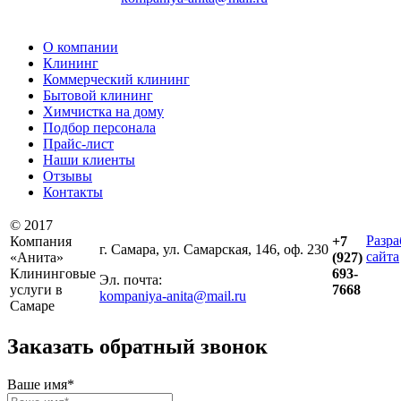
О компании
Клининг
Коммерческий клининг
Бытовой клининг
Химчистка на дому
Подбор персонала
Прайс-лист
Наши клиенты
Отзывы
Контакты
© 2017
Разра
Компания
+7
г. Самара, ул. Самарская, 146, оф. 230
сайта
«Анита»
(927)
Клининговые
693-
Эл. почта:
услуги в
7668
kompaniya-anita@mail.ru
Самаре
Заказать обратный звонок
Ваше имя*