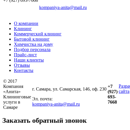
+7 (927)
693-7668
kompaniya-anita@mail.ru
О компании
Клининг
Коммерческий клининг
Бытовой клининг
Химчистка на дому
Подбор персонала
Прайс-лист
Наши клиенты
Отзывы
Контакты
© 2017
Разра
Компания
+7
г. Самара, ул. Самарская, 146, оф. 230
сайта
«Анита»
(927)
Клининговые
693-
Эл. почта:
услуги в
7668
kompaniya-anita@mail.ru
Самаре
Заказать обратный звонок