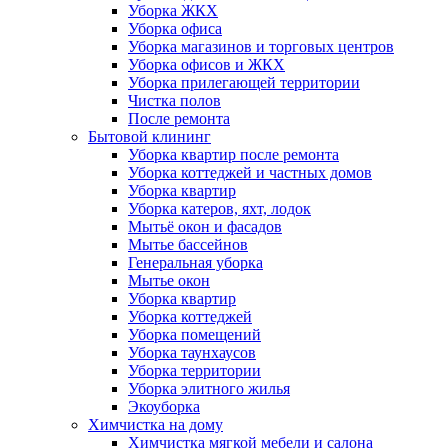
Уборка ЖКХ
Уборка офиса
Уборка магазинов и торговых центров
Уборка офисов и ЖКХ
Уборка прилегающей территории
Чистка полов
После ремонта
Бытовой клининг
Уборка квартир после ремонта
Уборка коттеджей и частных домов
Уборка квартир
Уборка катеров, яхт, лодок
Мытьё окон и фасадов
Мытье бассейнов
Генеральная уборка
Мытье окон
Уборка квартир
Уборка коттеджей
Уборка помещений
Уборка таунхаусов
Уборка территории
Уборка элитного жилья
Экоуборка
Химчистка на дому
Химчистка мягкой мебели и салона