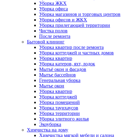
Уборка ЖКХ
Уборка офиса
Уборка магазинов и торговых центров
Уборка офисов и ЖКХ
Уборка прилегающей территории
Чистка полов
После ремонта
Бытовой клининг
Уборка квартир после ремонта
Уборка коттеджей и частных домов
Уборка квартир
Уборка катеров, яхт, лодок
Мытьё окон и фасадов
Мытье бассейнов
Генеральная уборка
Мытье окон
Уборка квартир
Уборка коттеджей
Уборка помещений
Уборка таунхаусов
Уборка территории
Уборка элитного жилья
Экоуборка
Химчистка на дому
Химчистка мягкой мебели и салона