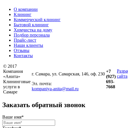
О компании
Клининг
Коммерческий клининг
Бытовой клининг
Химчистка на дому
Подбор персонала
Прайс-лист
Наши клиенты
Отзывы
Контакты
© 2017
Разра
Компания
+7
г. Самара, ул. Самарская, 146, оф. 230
сайта
«Анита»
(927)
Клининговые
693-
Эл. почта:
услуги в
7668
kompaniya-anita@mail.ru
Самаре
Заказать обратный звонок
Ваше имя*